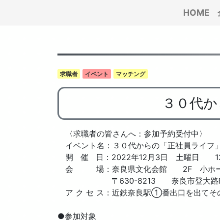
HOME
求職者
イベント
マッチング
３０代か
〈求職者の皆さんへ：参加予約受付中〉
イベント名：３０代からの「正社員ライフ」
開 催 日：2022年12月3日 土曜日 12：
会 場：奈良県文化会館 2F 小
〒630-8213 奈良市登大路町
ア ク セ ス：近鉄奈良駅①番出口を出てそ
●参加対象